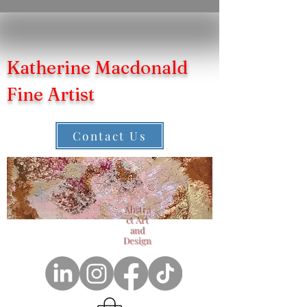
Katherine Macdonald
Fine Artist
Contact Us
Abstra
ct Art
and
Design