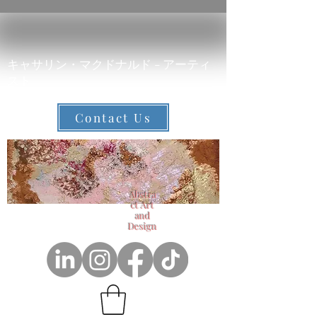
キャサリン・マクドナルド - アーティ
スト
Contact Us
Abstra
ct Art
and
Design