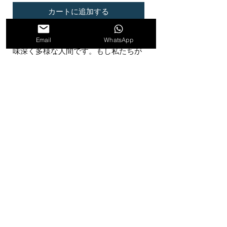
カートに追加する
私たちの脳は非常に広大で、非常に興
Email
WhatsApp
味深く多様な人間です。もし私たちが
その知識と知恵をすべて自分の中に取
り込んで、しばらく隠していたらどう
なるでしょうか。必要になるまで折り
たたんでしまいました。あるいは、本
当に必要になり、適切なタイミングで
オープンするまで。私たちは自分自身
について何を発見できるでしょうか。
材質と寸法「折りたたみ」
材料：
返品および返金ポリシー
引き伸ばされたリサイクルキャンバス
にアクリル。
製品が保管されており、元の状態にあ
寸法: